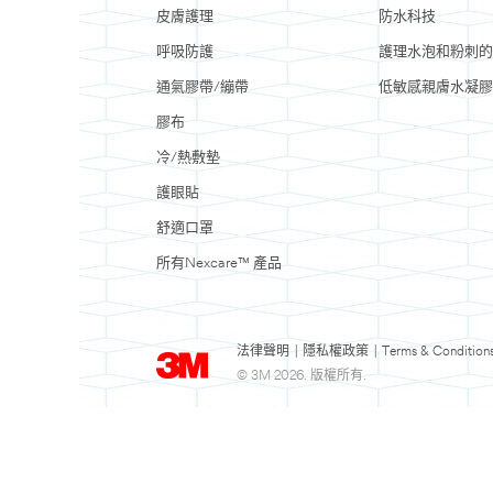
皮膚護理
防水科技
呼吸防護
護理水泡和粉刺的
通氣膠帶/繃帶
低敏感親膚水凝膠
膠布
冷/熱敷墊
護眼貼
舒適口罩
所有Nexcare™ 產品
法律聲明
|
隱私權政策
|
Terms & Condition
© 3M 2026. 版權所有.